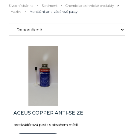
Úvodní stránka
>
Sortiment
>
Chemicko technické produkty
>
Maziva
>
Montážní, anti-záděrové pasty
AGEUS COPPER ANTI-SEIZE
protizáděrová pasta s obsahem mědi