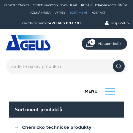
O SPOLEČNOSTI
OBJEDNÁVKOVÝ FORMULÁŘ
ŘEZÁNÍ UCPÁVKOVÝCH ŠŇŮR
VOLNÁ MÍSTA
VÝPISY
SORTIMENT
KONTAKT
Zavolejte nám
+420 603 893 381
Můj účet
0
Nákupní košík
MENU
Sortiment produktů
Chemicko technické produkty