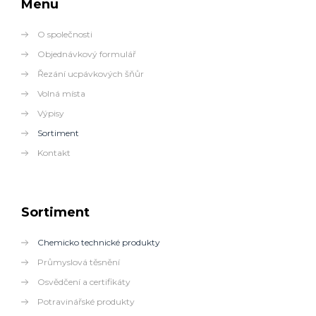
Menu
O společnosti
Objednávkový formulář
Řezání ucpávkových šňůr
Volná místa
Výpisy
Sortiment
Kontakt
Sortiment
Chemicko technické produkty
Průmyslová těsnění
Osvědčení a certifikáty
Potravinářské produkty