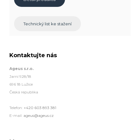
Technický list ke stažení
Kontaktujte nás
Ageus s.r.o.
Jarní 928/18
696 18 Lužice
Česká republika
Telefon:
+420 603 893 381
E-mail:
ageus@ageus.cz