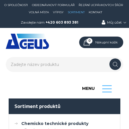
O SPOLEČNOSTI
OBJEDNÁVKOVÝ FORMULÁŘ
ŘEZÁNÍ UCPÁVKOVÝCH ŠŇŮR
VOLNÁ MÍSTA
VÝPISY
SORTIMENT
KONTAKT
Zavolejte nám
+420 603 893 381
Můj účet
0
Nákupní košík
MENU
Sortiment produktů
Chemicko technické produkty