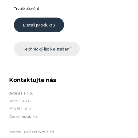
Trvalé těsnění
Detail produktu
Technický list ke stažení
Kontaktujte nás
Ageus s.r.o.
Jarní 928/18
696 18 Lužice
Česká republika
Telefon:
+420 603 893 381