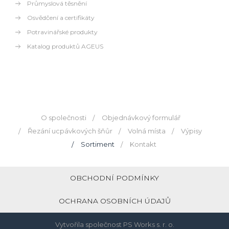
Průmyslová těsnění
Osvědčení a certifikáty
Potravinářské produkty
Katalog produktů AGEUS
O společnosti
Objednávkový formulář
Řezání ucpávkových šňůr
Volná místa
Výpisy
Sortiment
Kontakt
OBCHODNÍ PODMÍNKY
OCHRANA OSOBNÍCH ÚDAJŮ
Vytvořila společnost
PS Works s. r. o.