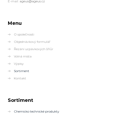
E-mail:
ageus@ageus.cz
Menu
O společnosti
Objednávkový formulář
Řezání ucpávkových šňůr
Volná místa
Výpisy
Sortiment
Kontakt
Sortiment
Chemicko technické produkty