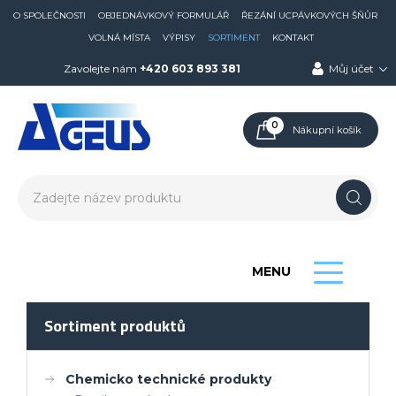
O SPOLEČNOSTI
OBJEDNÁVKOVÝ FORMULÁŘ
ŘEZÁNÍ UCPÁVKOVÝCH ŠŇŮR
VOLNÁ MÍSTA
VÝPISY
SORTIMENT
KONTAKT
Zavolejte nám
+420 603 893 381
Můj účet
0
Nákupní košík
MENU
Sortiment produktů
Chemicko technické produkty