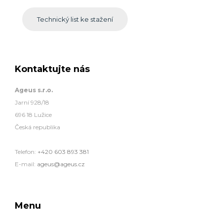
Technický list ke stažení
Kontaktujte nás
Ageus s.r.o.
Jarní 928/18
696 18 Lužice
Česká republika
Telefon:
+420 603 893 381
E-mail:
ageus@ageus.cz
Menu