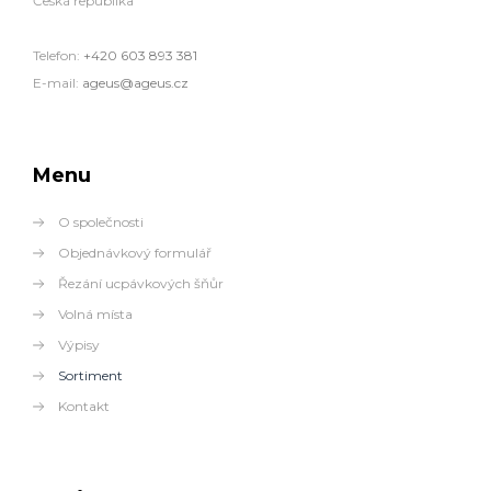
Česká republika
Telefon:
+420 603 893 381
E-mail:
ageus@ageus.cz
Menu
O společnosti
Objednávkový formulář
Řezání ucpávkových šňůr
Volná místa
Výpisy
Sortiment
Kontakt