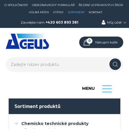
O SPOLEČNOSTI
OBJEDNÁVKOVÝ FORMULÁŘ
ŘEZÁNÍ UCPÁVKOVÝCH ŠŇŮR
VOLNÁ MÍSTA
VÝPISY
SORTIMENT
KONTAKT
Zavolejte nám
+420 603 893 381
Můj účet
0
Nákupní košík
MENU
Sortiment produktů
Chemicko technické produkty