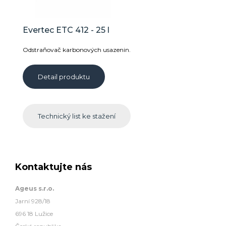
Evertec ETC 412 - 25 l
Odstraňovač karbonových usazenin.
Detail produktu
Technický list ke stažení
Kontaktujte nás
Ageus s.r.o.
Jarní 928/18
696 18 Lužice