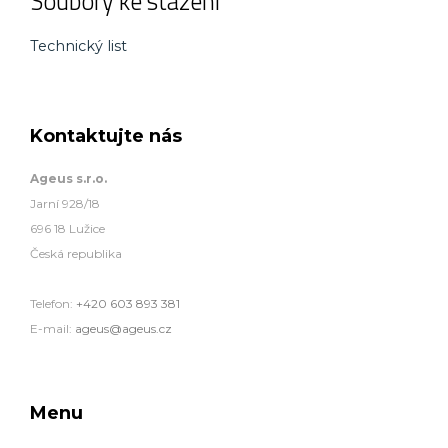
Soubory ke stažení
Technický list
Kontaktujte nás
Ageus s.r.o.
Jarní 928/18
696 18 Lužice
Česká republika
Telefon:
+420 603 893 381
E-mail:
ageus@ageus.cz
Menu