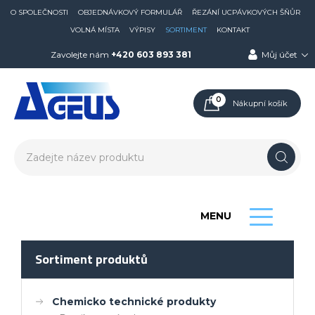
O SPOLEČNOSTI
OBJEDNÁVKOVÝ FORMULÁŘ
ŘEZÁNÍ UCPÁVKOVÝCH ŠŇŮR
VOLNÁ MÍSTA
VÝPISY
SORTIMENT
KONTAKT
Zavolejte nám
+420 603 893 381
Můj účet
0
Nákupní košík
MENU
Sortiment produktů
Chemicko technické produkty