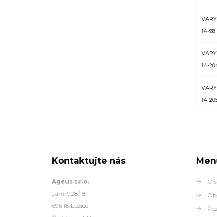
VARY
14-98
VARY
14-20
VARY
14-20
Kontaktujte nás
Men
Ageus s.r.o.
O s
Jarní 928/18
Obj
696 18 Lužice
Řez