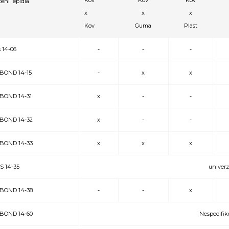
Kov
Kov
Kov
ení lepidla
x
x
x
Kov
Guma
Plast
 14-06
-
-
-
BOND 14-15
-
x
x
BOND 14-31
x
-
-
BOND 14-32
x
-
-
BOND 14-33
x
x
x
 14-35
univerzá
BOND 14-38
-
-
x
BOND 14-60
Nespecifik