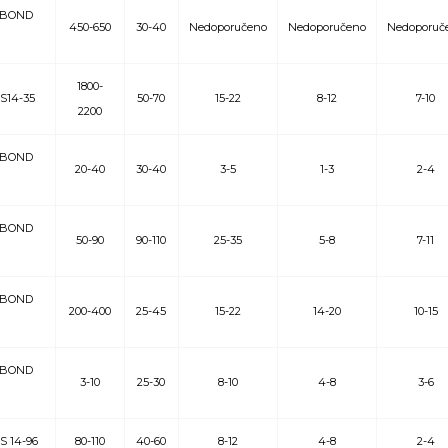
BOND
450-650
30-40
Nedoporučeno
Nedoporučeno
Nedoporuč
1800-
S14-35
50-70
15-22
8-12
7-10
2200
BOND
20-40
30-40
3-5
1-3
2-4
BOND
50-90
90-110
25-35
5-8
7-11
BOND
200-400
25-45
15-22
14-20
10-15
BOND
3-10
25-30
8-10
4-8
3-6
 14-96
80-110
40-60
8-12
4-8
2-4