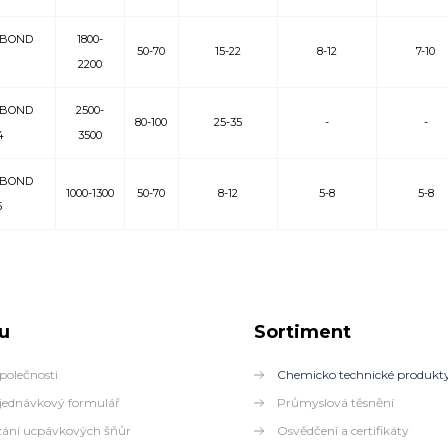
BOND
1800-
50-70
15-22
8-12
7-10
2200
BOND
2500-
80-100
25-35
-
-
4
3500
BOND
1000-1300
50-70
8-12
5-8
5-8
5
u
Sortiment
polečnosti
Chemicko technické produkt
ednávkový formulář
Průmyslová těsnění
ání ucpávkových šňůr
Osvědčení a certifikáty