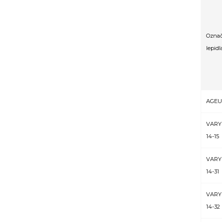
Označ
lepidl
AGEUS
VARY
14-15
VARY
14-31
VARY
14-32