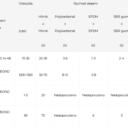
Viskozita
Rychost slepení
Hliník
Polykarbonát
EPDM
SBR gum
ení
x
x
x
x
a
(cps)
Hliník
Polykarbonát
EPDM
SBR gum
(s)
(s)
(s)
(s)
 14-06
15-30
20-30
3-6
1-3
2-4
BOND
1000-1300
50-70
8-12
5-8
BOND
1-5
20
Nedoporučeno
Nedoporučeno
Nedoporuč
BOND
90
70
Nedoporučeno
6
5