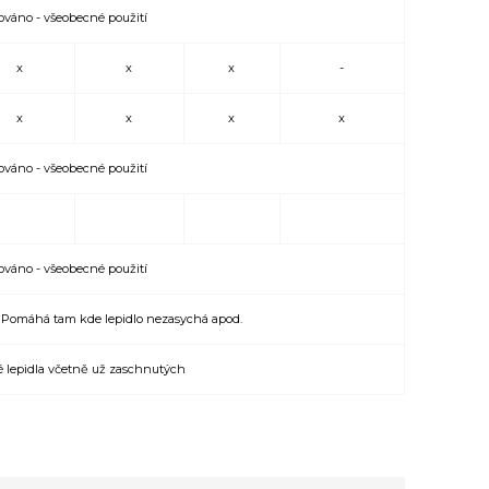
ováno - všeobecné použití
x
x
x
-
x
x
x
x
ováno - všeobecné použití
ováno - všeobecné použití
ů. Pomáhá tam kde lepidlo nezasychá apod.
vé lepidla včetně už zaschnutých