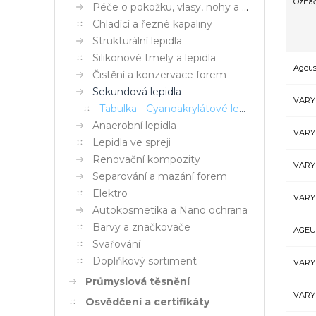
Označ
Péče o pokožku, vlasy, nohy a tkaniny
Chladící a řezné kapaliny
Strukturální lepidla
Silikonové tmely a lepidla
Ageus
Čistění a konzervace forem
Sekundová lepidla
VARY
Tabulka - Cyanoakrylátové lepidla
Anaerobní lepidla
VARY
Lepidla ve spreji
Renovační kompozity
VARY
Separování a mazání forem
Elektro
VARY
Autokosmetika a Nano ochrana
Barvy a značkovače
AGEUS
Svařování
Doplňkový sortiment
VARY
Průmyslová těsnění
VARY
Osvědčení a certifikáty