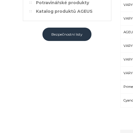
Potravinářské produkty
VARY
Katalog produktů AGEUS
VARY
AGEUS
Bezpečnostní listy
VARY
VARY
VARY
Prime
Cyano