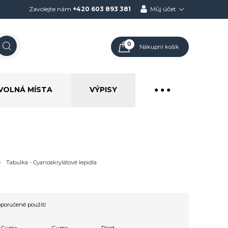
Zavolejte nám
+420 603 893 381
Můj účet
0
Nákupní košík
VOLNÁ MÍSTA
VÝPISY
● ● ●
>
Tabulka - Cyanoakrylátové lepidla
poručené použití