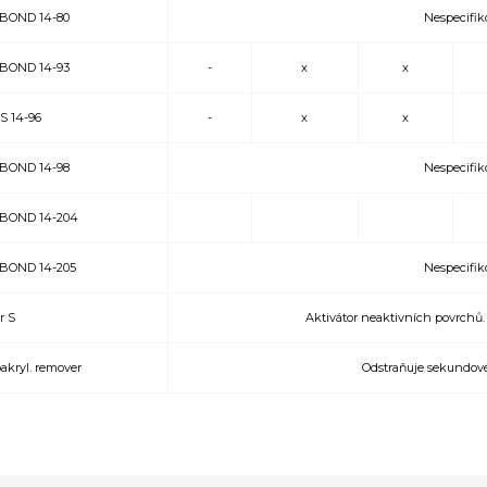
BOND 14-80
Nespecifik
BOND 14-93
-
x
x
 14-96
-
x
x
BOND 14-98
Nespecifik
BOND 14-204
BOND 14-205
Nespecifik
r S
Aktivátor neaktivních povrch
akryl. remover
Odstraňuje sekundo