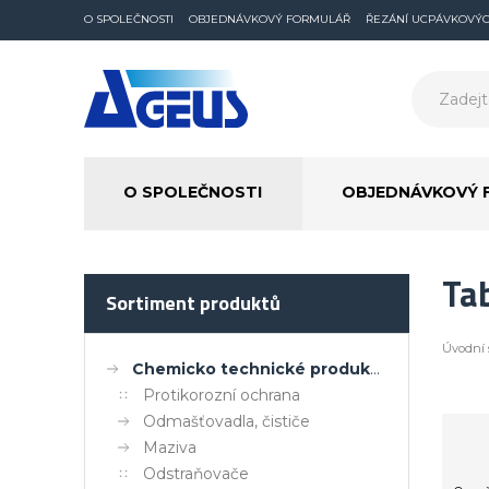
O SPOLEČNOSTI
OBJEDNÁVKOVÝ FORMULÁŘ
ŘEZÁNÍ UCPÁVKOVÝ
O SPOLEČNOSTI
OBJEDNÁVKOVÝ 
Tab
Sortiment produktů
Úvodní 
Chemicko technické produkty
Protikorozní ochrana
Odmašťovadla, čističe
Maziva
Odstraňovače