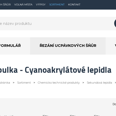
CH ŠŇŮR
VOLNÁ MÍSTA
VÝPISY
SORTIMENT
KONTAKT
FORMULÁŘ
ŘEZÁNÍ UCPÁVKOVÝCH ŠŇŮR
ulka - Cyanoakrylátové lepidla
stránka
>
Sortiment
>
Chemicko technické produkty
>
Sekundová lepidla
Do