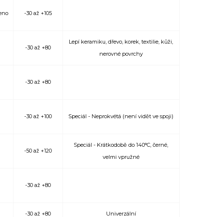
eno
-30 až +105
Lepí keramiku, dřevo, korek, textilie, kůži,
-30 až +80
nerovné povrchy
-30 až +80
-30 až +100
Speciál - Neprokvétá (není vidět ve spoji)
Speciál - Krátkodobě do 140°C, černé,
-50 až +120
velmi vpružné
-30 až +80
-30 až +80
Univerzální