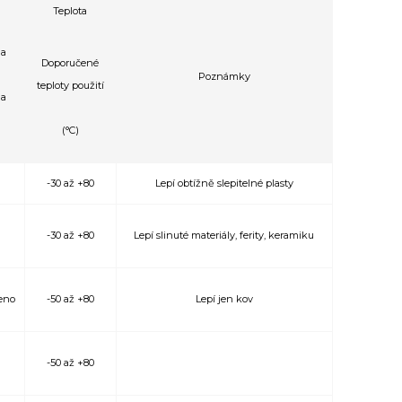
Teplota
a
Doporučené
Poznámky
teploty použití
a
(°C)
-30 až +80
Lepí obtížně slepitelné plasty
-30 až +80
Lepí slinuté materiály, ferity, keramiku
eno
-50 až +80
Lepí jen kov
-50 až +80