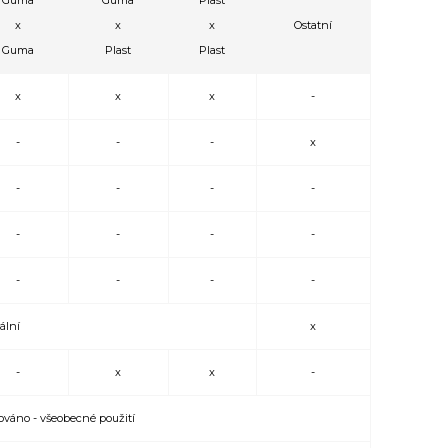
Guma
Guma
Plast
x
x
x
Ostatní
Guma
Plast
Plast
x
x
x
-
-
-
-
x
-
-
-
-
-
-
-
-
-
-
-
-
lní
x
-
x
x
-
ováno - všeobecné použití