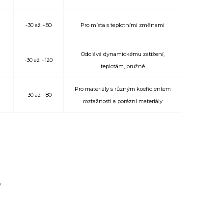
-30 až +80
Pro místa s teplotními změnami
Odolává dynamickému zatížení,
-30 až +120
teplotám, pružné
Pro materiály s různým koeficientem
-30 až +80
roztažnosti a porézní materiály
y