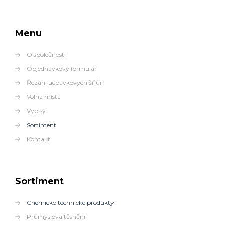
Menu
O společnosti
Objednávkový formulář
Řezání ucpávkových šňůr
Volná místa
Výpisy
Sortiment
Kontakt
Sortiment
Chemicko technické produkty
Průmyslová těsnění