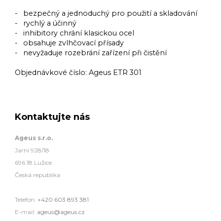
- bezpečný a jednoduchý pro použití a skladování
- rychlý a účinný
- inhibitory chrání klasickou ocel
- obsahuje zvlhčovací přísady
- nevyžaduje rozebrání zařízení při čistění
Objednávkové číslo:
Ageus ETR 301
Kontaktujte nás
Ageus s.r.o.
Jarní 928/18
696 18 Lužice
Česká republika
Telefon:
+420 603 893 381
E-mail:
ageus@ageus.cz