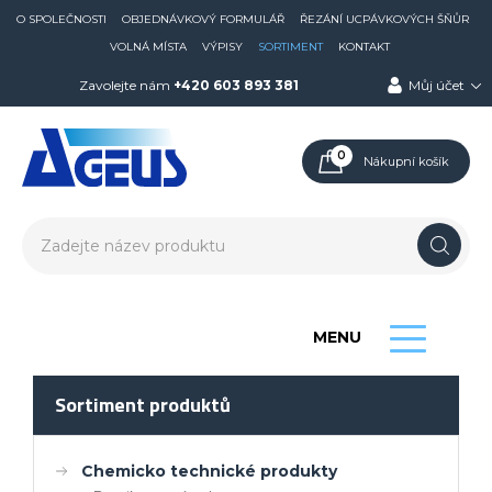
O SPOLEČNOSTI
OBJEDNÁVKOVÝ FORMULÁŘ
ŘEZÁNÍ UCPÁVKOVÝCH ŠŇŮR
VOLNÁ MÍSTA
VÝPISY
SORTIMENT
KONTAKT
Zavolejte nám
+420 603 893 381
Můj účet
0
Nákupní košík
MENU
Sortiment produktů
Chemicko technické produkty