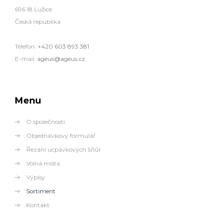
696 18 Lužice
Česká republika
Telefon:
+420 603 893 381
E-mail:
ageus@ageus.cz
Menu
O společnosti
Objednávkový formulář
Řezání ucpávkových šňůr
Volná místa
Výpisy
Sortiment
Kontakt