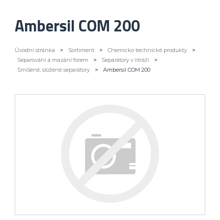
Ambersil COM 200
Úvodní stránka
>
Sortiment
>
Chemicko technické produkty
>
Separování a mazání forem
>
Separátory v litráži
>
Smíšené, složené separátory
>
Ambersil COM 200