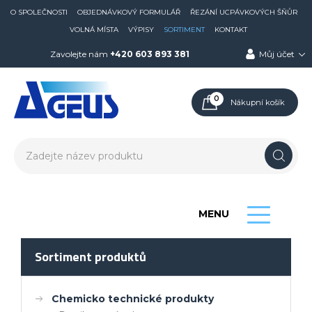
O SPOLEČNOSTI
OBJEDNÁVKOVÝ FORMULÁŘ
ŘEZÁNÍ UCPÁVKOVÝCH ŠŇŮR
VOLNÁ MÍSTA
VÝPISY
SORTIMENT
KONTAKT
Zavolejte nám
+420 603 893 381
Můj účet
0
Nákupní košík
MENU
Sortiment produktů
Chemicko technické produkty