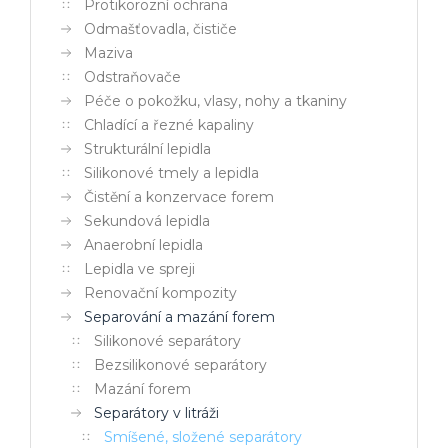
Protikorozní ochrana
Odmašťovadla, čističe
Maziva
Odstraňovače
Péče o pokožku, vlasy, nohy a tkaniny
Chladící a řezné kapaliny
Strukturální lepidla
Silikonové tmely a lepidla
Čistění a konzervace forem
Sekundová lepidla
Anaerobní lepidla
Lepidla ve spreji
Renovační kompozity
Separování a mazání forem
Silikonové separátory
Bezsilikonové separátory
Mazání forem
Separátory v litráži
Smíšené, složené separátory