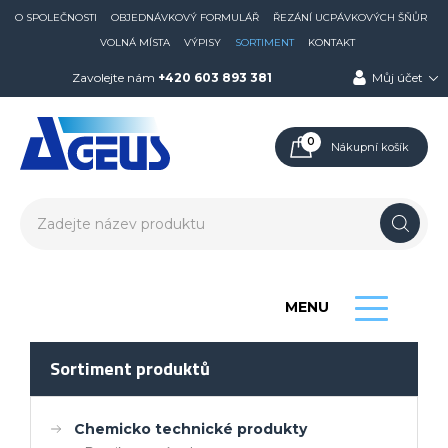
O SPOLEČNOSTI
OBJEDNÁVKOVÝ FORMULÁŘ
ŘEZÁNÍ UCPÁVKOVÝCH ŠŇŮR
VOLNÁ MÍSTA
VÝPISY
SORTIMENT
KONTAKT
Zavolejte nám
+420 603 893 381
Můj účet
0
Nákupní košík
MENU
Sortiment produktů
Chemicko technické produkty