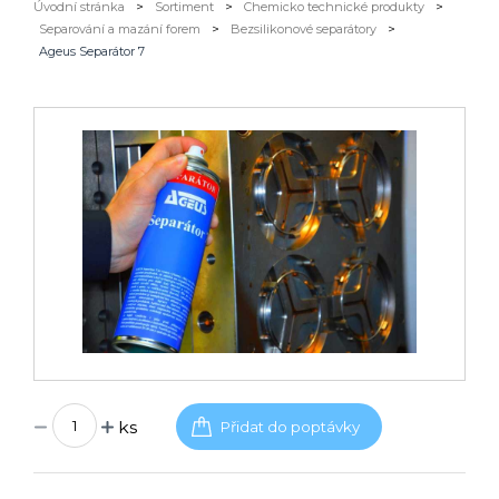
Úvodní stránka
>
Sortiment
>
Chemicko technické produkty
>
Separování a mazání forem
>
Bezsilikonové separátory
>
Ageus Separátor 7
ks