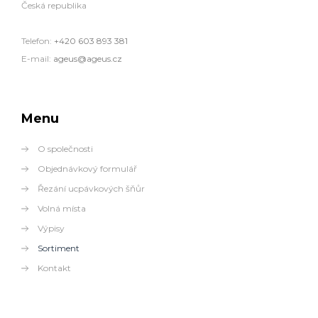
Česká republika
Telefon:
+420 603 893 381
E-mail:
ageus@ageus.cz
Menu
O společnosti
Objednávkový formulář
Řezání ucpávkových šňůr
Volná místa
Výpisy
Sortiment
Kontakt