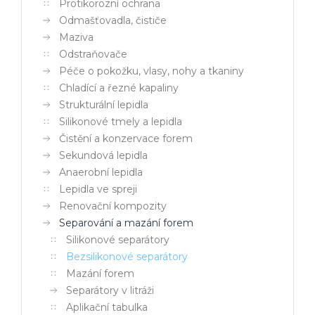
Protikorozní ochrana
Odmašťovadla, čističe
Maziva
Odstraňovače
Péče o pokožku, vlasy, nohy a tkaniny
Chladící a řezné kapaliny
Strukturální lepidla
Silikonové tmely a lepidla
Čistění a konzervace forem
Sekundová lepidla
Anaerobní lepidla
Lepidla ve spreji
Renovační kompozity
Separování a mazání forem
Silikonové separátory
Bezsilikonové separátory
Mazání forem
Separátory v litráži
Aplikační tabulka