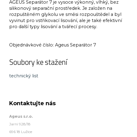
AGEUS Separátor 7 je vysoce výkonný, vlhký, bez
silikonový separační prostředek. Je založen na
rozpuštěném glykolu ve směsi rozpouštědel a byl
vyvinut pro vstřikovací lisování, ale je také efektivní
pro další typy lisování a tvářecí procesy.
Objednávkové číslo:
Ageus Separátor 7
Soubory ke stažení
technický list
Kontaktujte nás
Ageus s.r.o.
Jarní 928/18
696 18 Lužice