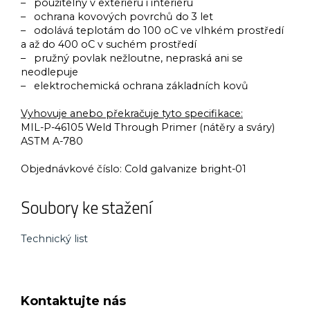
– použitelný v exteriéru i interiéru
– ochrana kovových povrchů do 3 let
– odolává teplotám do 100 oC ve vlhkém prostředí
a až do 400 oC v suchém prostředí
– pružný povlak nežloutne, nepraská ani se
neodlepuje
– elektrochemická ochrana základních kovů
Vyhovuje anebo překračuje tyto specifikace:
MIL-P-46105 Weld Through Primer (nátěry a sváry)
ASTM A-780
Objednávkové číslo:
Cold galvanize bright-01
Soubory ke stažení
Technický list
Kontaktujte nás