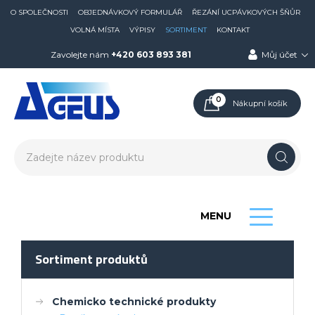
O SPOLEČNOSTI
OBJEDNÁVKOVÝ FORMULÁŘ
ŘEZÁNÍ UCPÁVKOVÝCH ŠŇŮR
VOLNÁ MÍSTA
VÝPISY
SORTIMENT
KONTAKT
Zavolejte nám
+420 603 893 381
Můj účet
0
Nákupní košík
MENU
Sortiment produktů
Chemicko technické produkty