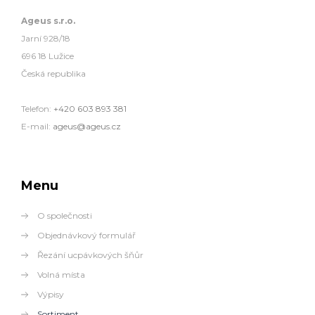
Ageus s.r.o.
Jarní 928/18
696 18 Lužice
Česká republika
Telefon:
+420 603 893 381
E-mail:
ageus@ageus.cz
Menu
O společnosti
Objednávkový formulář
Řezání ucpávkových šňůr
Volná místa
Výpisy
Sortiment