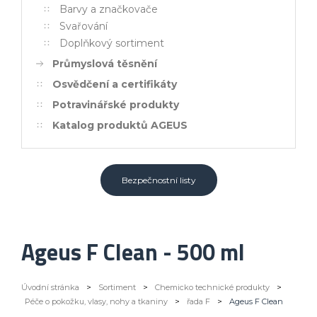
Barvy a značkovače
Svařování
Doplňkový sortiment
Průmyslová těsnění
Osvědčení a certifikáty
Potravinářské produkty
Katalog produktů AGEUS
Bezpečnostní listy
Ageus F Clean - 500 ml
Úvodní stránka
>
Sortiment
>
Chemicko technické produkty
>
Péče o pokožku, vlasy, nohy a tkaniny
>
řada F
>
Ageus F Clean