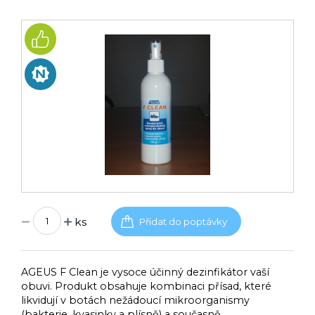
ks
AGEUS F Clean je vysoce účinný dezinfikátor vaší
obuvi. Produkt obsahuje kombinaci přísad, které
likvidují v botách nežádoucí mikroorganismy
(bakterie, kvasinky a plísně) a současně