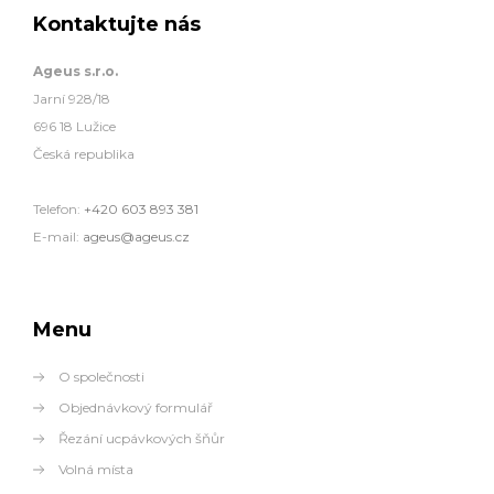
Kontaktujte nás
Ageus s.r.o.
Jarní 928/18
696 18 Lužice
Česká republika
Telefon:
+420 603 893 381
E-mail:
ageus@ageus.cz
Menu
O společnosti
Objednávkový formulář
Řezání ucpávkových šňůr
Volná místa