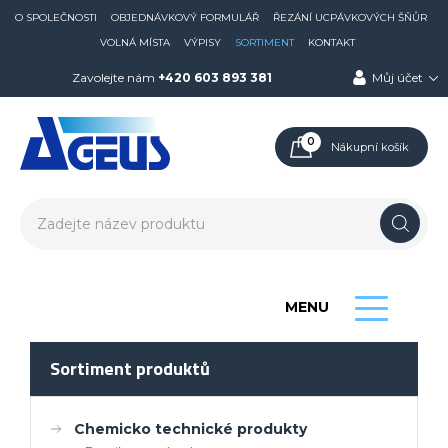
O SPOLEČNOSTI
OBJEDNÁVKOVÝ FORMULÁŘ
ŘEZÁNÍ UCPÁVKOVÝCH ŠŇŮR
VOLNÁ MÍSTA
VÝPISY
SORTIMENT
KONTAKT
Zavolejte nám
+420 603 893 381
Můj účet
0
Nákupní košík
MENU
Sortiment produktů
Chemicko technické produkty