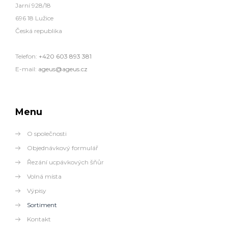
Jarní 928/18
696 18 Lužice
Česká republika
Telefon:
+420 603 893 381
E-mail:
ageus@ageus.cz
Menu
O společnosti
Objednávkový formulář
Řezání ucpávkových šňůr
Volná místa
Výpisy
Sortiment
Kontakt