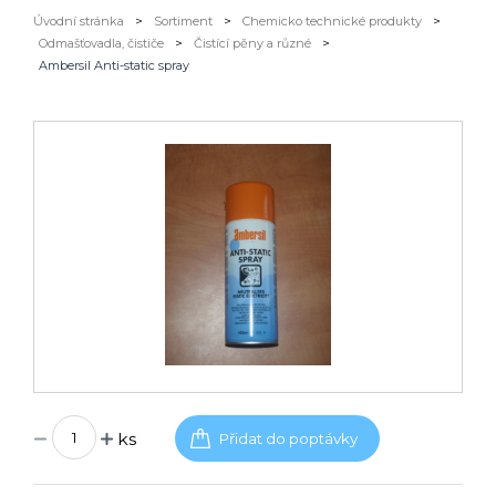
Úvodní stránka
>
Sortiment
>
Chemicko technické produkty
>
Odmašťovadla, čističe
>
Čistící pěny a různé
>
Ambersil Anti-static spray
ks