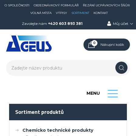
O SPOLEČNOSTI
OBJEDNÁVKOVÝ FORMULÁŘ
ŘEZÁNÍ UCPÁVKOVÝCH ŠŇŮR
VOLNÁ MÍSTA
VÝPISY
SORTIMENT
KONTAKT
Zavolejte nám
+420 603 893 381
Můj účet
0
Nákupní košík
MENU
Sortiment produktů
Chemicko technické produkty