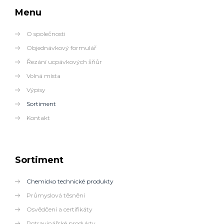
Menu
O společnosti
Objednávkový formulář
Řezání ucpávkových šňůr
Volná místa
Výpisy
Sortiment
Kontakt
Sortiment
Chemicko technické produkty
Průmyslová těsnění
Osvědčení a certifikáty
Potravinářské produkty