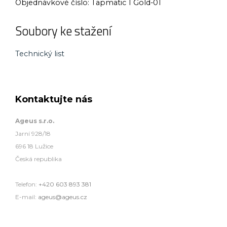
Objednávkové číslo:
Tapmatic 1 Gold-01
Soubory ke stažení
Technický list
Kontaktujte nás
Ageus s.r.o.
Jarní 928/18
696 18 Lužice
Česká republika
Telefon:
+420 603 893 381
E-mail:
ageus@ageus.cz