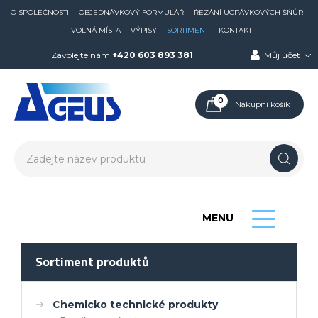
O SPOLEČNOSTI
OBJEDNÁVKOVÝ FORMULÁŘ
ŘEZÁNÍ UCPÁVKOVÝCH ŠŇŮR
VOLNÁ MÍSTA
VÝPISY
SORTIMENT
KONTAKT
Zavolejte nám
+420 603 893 381
Můj účet
0
Nákupní košík
MENU
Sortiment produktů
Chemicko technické produkty