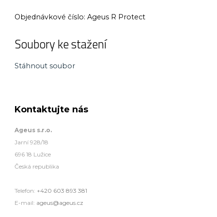
Objednávkové číslo:
Ageus R Protect
Soubory ke stažení
Stáhnout soubor
Kontaktujte nás
Ageus s.r.o.
Jarní 928/18
696 18 Lužice
Česká republika
Telefon:
+420 603 893 381
E-mail:
ageus@ageus.cz