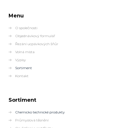
Menu
O společnosti
Objednávkový formulář
Řezání ucpávkových šňůr
Volná místa
Výpisy
Sortiment
Kontakt
Sortiment
Chemicko technické produkty
Průmyslová těsnění