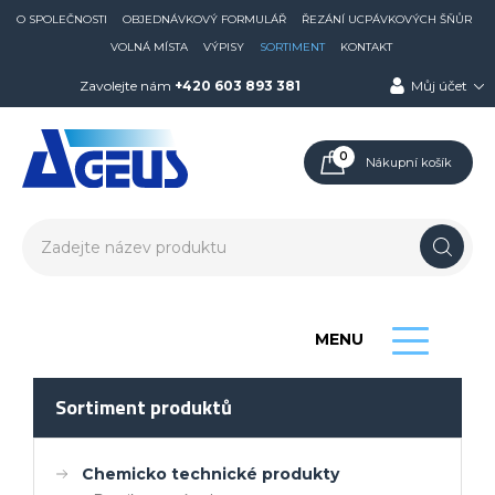
O SPOLEČNOSTI
OBJEDNÁVKOVÝ FORMULÁŘ
ŘEZÁNÍ UCPÁVKOVÝCH ŠŇŮR
VOLNÁ MÍSTA
VÝPISY
SORTIMENT
KONTAKT
Zavolejte nám
+420 603 893 381
Můj účet
0
Nákupní košík
MENU
Sortiment produktů
Chemicko technické produkty