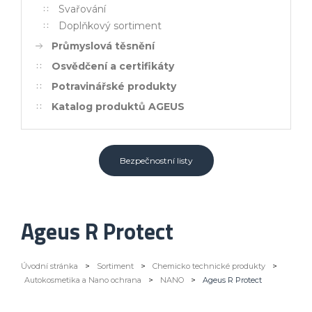
Svařování
Doplňkový sortiment
Průmyslová těsnění
Osvědčení a certifikáty
Potravinářské produkty
Katalog produktů AGEUS
Bezpečnostní listy
Ageus R Protect
Úvodní stránka
>
Sortiment
>
Chemicko technické produkty
>
Autokosmetika a Nano ochrana
>
NANO
>
Ageus R Protect