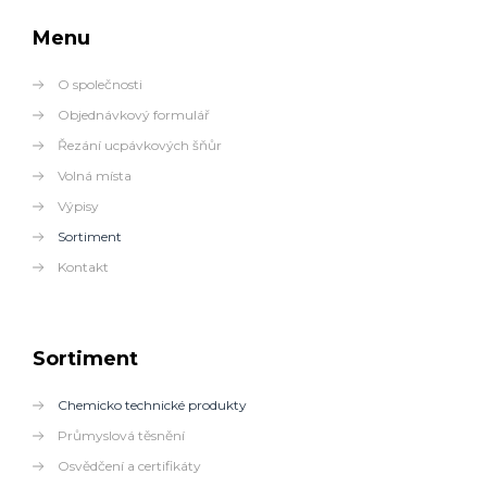
Menu
O společnosti
Objednávkový formulář
Řezání ucpávkových šňůr
Volná místa
Výpisy
Sortiment
Kontakt
Sortiment
Chemicko technické produkty
Průmyslová těsnění
Osvědčení a certifikáty