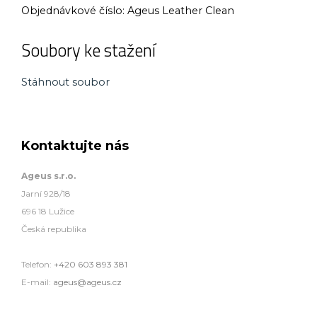
Objednávkové číslo:
Ageus Leather Clean
Soubory ke stažení
Stáhnout soubor
Kontaktujte nás
Ageus s.r.o.
Jarní 928/18
696 18 Lužice
Česká republika
Telefon:
+420 603 893 381
E-mail:
ageus@ageus.cz