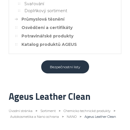
Svařování
Doplňkový sortiment
Průmyslová těsnění
Osvědčení a certifikáty
Potravinářské produkty
Katalog produktů AGEUS
Bezpečnostní listy
Ageus Leather Clean
Úvodní stránka
>
Sortiment
>
Chemicko technické produkty
>
Autokosmetika a Nano ochrana
>
NANO
>
Ageus Leather Clean