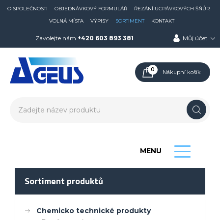
O SPOLEČNOSTI
OBJEDNÁVKOVÝ FORMULÁŘ
ŘEZÁNÍ UCPÁVKOVÝCH ŠŇŮR
VOLNÁ MÍSTA
VÝPISY
SORTIMENT
KONTAKT
Zavolejte nám
+420 603 893 381
Můj účet
0
Nákupní košík
MENU
Sortiment produktů
Chemicko technické produkty