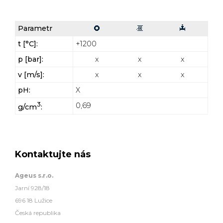
Parametr
t [°C]:
+1200
p [bar]:
x
x
x
v [m/s]:
x
x
x
pH:
x
3
0,69
g/cm
:
Kontaktujte nás
Ageus s.r.o.
Jarní 928/18
696 18 Lužice
Česká republika