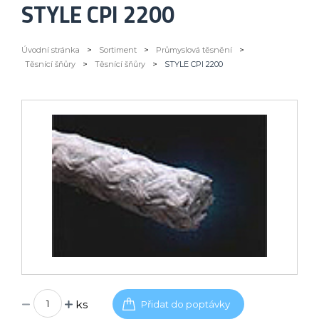
STYLE CPI 2200
Úvodní stránka
>
Sortiment
>
Průmyslová těsnění
>
Těsnící šňůry
>
Těsnící šňůry
>
STYLE CPI 2200
ks