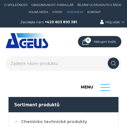
O SPOLEČNOSTI
OBJEDNÁVKOVÝ FORMULÁŘ
ŘEZÁNÍ UCPÁVKOVÝCH ŠŇŮR
VOLNÁ MÍSTA
VÝPISY
SORTIMENT
KONTAKT
Zavolejte nám
+420 603 893 381
Můj účet
0
Nákupní košík
MENU
Sortiment produktů
Chemicko technické produkty