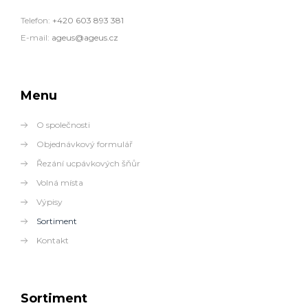
Telefon:
+420 603 893 381
E-mail:
ageus@ageus.cz
Menu
O společnosti
Objednávkový formulář
Řezání ucpávkových šňůr
Volná místa
Výpisy
Sortiment
Kontakt
Sortiment