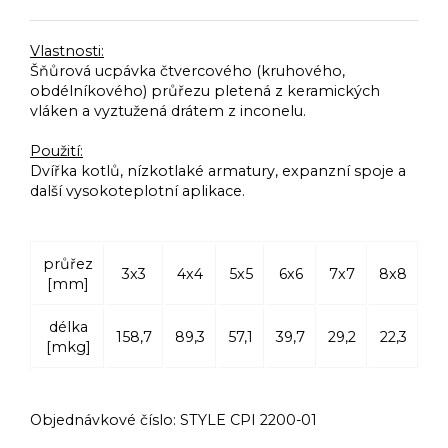
Vlastnosti:
Šňůrová ucpávka čtvercového (kruhového,
obdélníkového) průřezu pletená z keramických
vláken a vyztužená drátem z inconelu.
Použití:
Dvířka kotlů, nízkotlaké armatury, expanzní spoje a
další vysokoteplotní aplikace.
průřez
3x3
4x4
5x5
6x6
7x7
8x8
9x
[mm]
délka
158,7
89,3
57,1
39,7
29,2
22,3
17
[mkg]
Objednávkové číslo:
STYLE CPI 2200-01