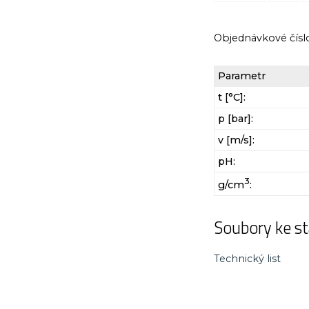
Objednávkové čísl
Parametr
t [°C]:
p [bar]:
v [m/s]:
pH:
3
g/cm
:
Soubory ke st
Technický list