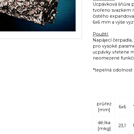
Ucpávková šňůra ple
tvořeno svazkem m
čistého expandovan
6x6 mm a výše vyzt
Použití:
Napájecí čerpadla
pro vysoké paramet
ucpávky vřetene 
neomezené funkčn
*tepelná odolnost 
průřez
6x6
[mm]
dé;lka
23,1
[mkg]