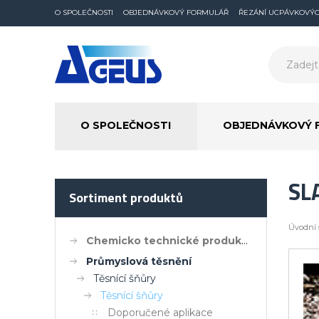
O SPOLEČNOSTI
OBJEDNÁVKOVÝ FORMULÁŘ
ŘEZÁNÍ UCPÁVKOVÝ
O SPOLEČNOSTI
OBJEDNÁVKOVÝ 
SL
Sortiment produktů
Úvodní 
Chemicko technické produkty
Průmyslová těsnění
Těsnící šňůry
Těsnící šňůry
Doporučené aplikace