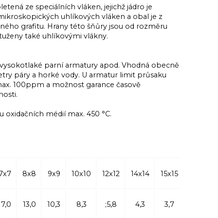
tená ze speciálních vláken, jejichž jádro je
ikroskopických uhlíkových vláken a obal je z
ého grafitu. Hrany této šňůry jsou od rozměru
uženy také uhlíkovými vlákny.
, vysokotlaké parní armatury apod. Vhodná obecně
ry páry a horké vody. U armatur limit průsaku
max. 100ppm a možnost garance časově
osti.
u oxidačních médií max. 450 °C.
7x7
8x8
9x9
10x10
12x12
14x14
15x15
16x16
17,0
13,0
10,3
8,3
;5,8
4,3
3,7
3,3