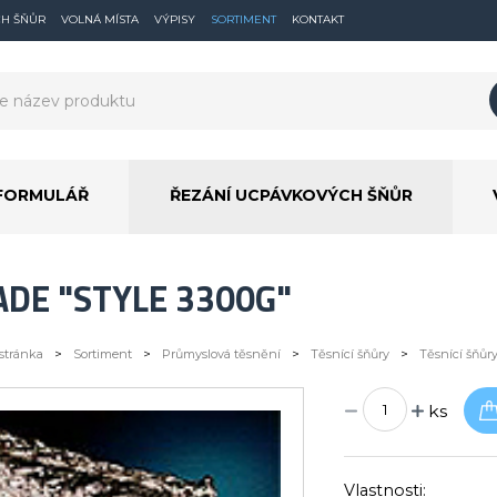
CH ŠŇŮR
VOLNÁ MÍSTA
VÝPISY
SORTIMENT
KONTAKT
FORMULÁŘ
ŘEZÁNÍ UCPÁVKOVÝCH ŠŇŮR
ADE "STYLE 3300G"
stránka
>
Sortiment
>
Průmyslová těsnění
>
Těsnící šňůry
>
Těsnící šňůr
ks
Vlastnosti: