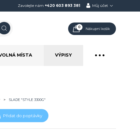
Zavolejte nám
+420 603 893 381
Můj účet
0
Nákupní košík
VOLNÁ MÍSTA
VÝPISY
● ● ●
y
>
SLADE "STYLE 3300G"