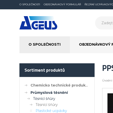
O SPOLEČNOSTI
OBJEDNÁVKOVÝ FORMULÁŘ
ŘEZÁNÍ UCPÁVKOVÝ
O SPOLEČNOSTI
OBJEDNÁVKOVÝ 
PP
Sortiment produktů
Úvodní 
Chemicko technické produkty
Průmyslová těsnění
Těsnící šňůry
Těsnící šňůry
Plastické ucpávky