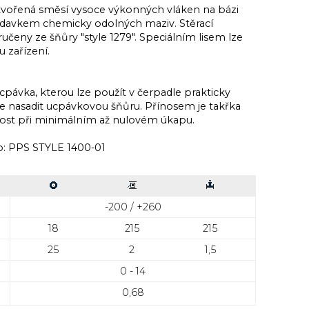
 tvořená směsí vysoce výkonných vláken na bázi
řídavkem chemicky odolných maziv. Stěrací
učeny ze šňůry "style 1279". Speciálním lisem lze
 zařízení.
ucpávka, kterou lze použít v čerpadle prakticky
ze nasadit ucpávkovou šňůru. Přínosem je takřka
ost při minimálním až nulovém úkapu.
o:
PPS STYLE 1400-01
-200 / +260
18
215
215
25
2
1,5
0 - 14
0,68