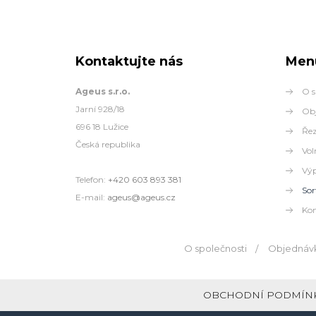
Kontaktujte nás
Men
Ageus s.r.o.
O s
Jarní 928/18
Obj
696 18 Lužice
Řez
Česká republika
Vol
Výp
Telefon:
+420 603 893 381
Sor
E-mail:
ageus@ageus.cz
Kon
O společnosti
Objednávk
OBCHODNÍ PODMÍN