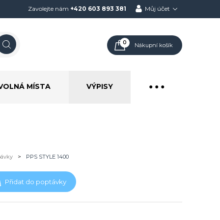
Zavolejte nám
+420 603 893 381
Můj účet
0
Nákupní košík
VOLNÁ MÍSTA
VÝPISY
● ● ●
pávky
>
PPS STYLE 1400