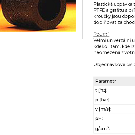
Plastická ucpávka
PTFE a grafitu s p
kroužky jsou dopor
doplňovat za chodu
Použití:
Velmi univerzální 
kdekoli tam, kde l
neomezená životn
Objednávkové čísl
Parametr
t [°C]:
p [bar]:
v [m/s]:
pH:
3
g/cm
: