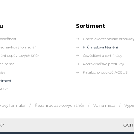
u
Sortiment
polečnosti
Chemicko technické produkt
ednávkový formulář
Průmyslová těsnění
ání ucpávkových šňůr
Osvědčení a certifikáty
ná místa
Potravinářské produkty
isy
Katalog produktů AGEUS
timent
takt
ový formulář
Řezání ucpávkových šňůr
Volná místa
Výpi
KY
OCH