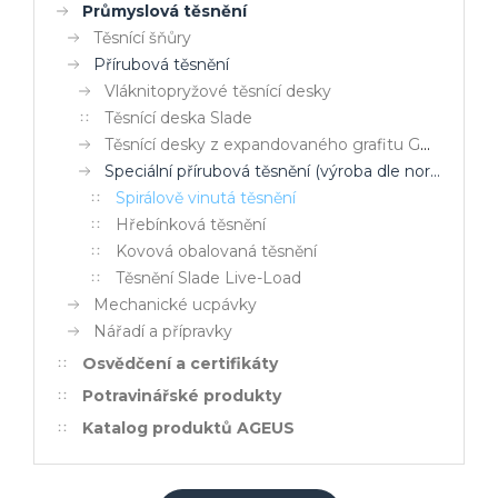
Průmyslová těsnění
Těsnící šňůry
Přírubová těsnění
Vláknitopryžové těsnící desky
Těsnící deska Slade
Těsnící desky z expandovaného grafitu GRA-FLEX®
Speciální přírubová těsnění (výroba dle norem či specifikace uživatele)
Spirálově vinutá těsnění
Hřebínková těsnění
Kovová obalovaná těsnění
Těsnění Slade Live-Load
Mechanické ucpávky
Nářadí a přípravky
Osvědčení a certifikáty
Potravinářské produkty
Katalog produktů AGEUS