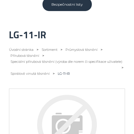
Bezpečnostní listy
LG-11-IR
Úvodní stránka
>
Sortiment
>
Průmyslová těsnění
>
Přírubová těsnění
>
Speciální přírubová těsnění (výroba dle norem či specifikace uživatele)
>
Spirálově vinutá těsnění
>
LG-11-IR