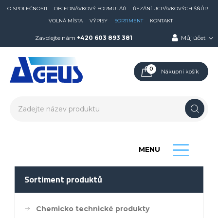
O SPOLEČNOSTI
OBJEDNÁVKOVÝ FORMULÁŘ
ŘEZÁNÍ UCPÁVKOVÝCH ŠŇŮR
VOLNÁ MÍSTA
VÝPISY
SORTIMENT
KONTAKT
Zavolejte nám
+420 603 893 381
Můj účet
0
Nákupní košík
MENU
Sortiment produktů
Chemicko technické produkty