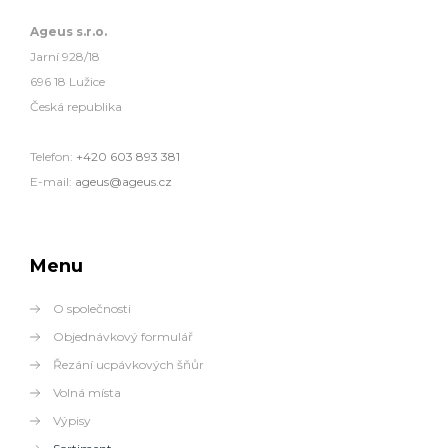
Ageus s.r.o.
Jarní 928/18
696 18 Lužice
Česká republika
Telefon:
+420 603 893 381
E-mail:
ageus@ageus.cz
Menu
O společnosti
Objednávkový formulář
Řezání ucpávkových šňůr
Volná místa
Výpisy