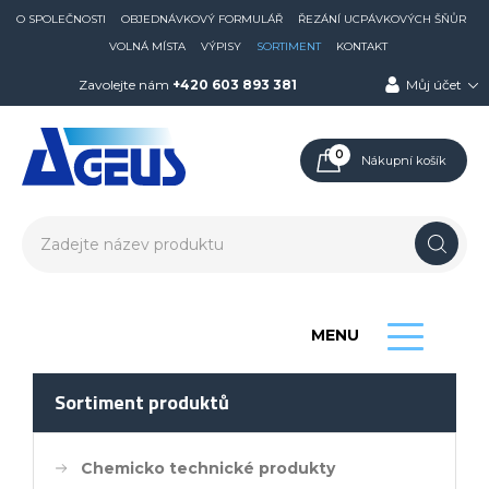
O SPOLEČNOSTI
OBJEDNÁVKOVÝ FORMULÁŘ
ŘEZÁNÍ UCPÁVKOVÝCH ŠŇŮR
VOLNÁ MÍSTA
VÝPISY
SORTIMENT
KONTAKT
Zavolejte nám
+420 603 893 381
Můj účet
0
Nákupní košík
MENU
Sortiment produktů
Chemicko technické produkty