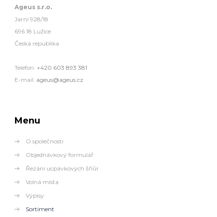
Ageus s.r.o.
Jarní 928/18
696 18 Lužice
Česká republika
Telefon:
+420 603 893 381
E-mail:
ageus@ageus.cz
Menu
O společnosti
Objednávkový formulář
Řezání ucpávkových šňůr
Volná místa
Výpisy
Sortiment