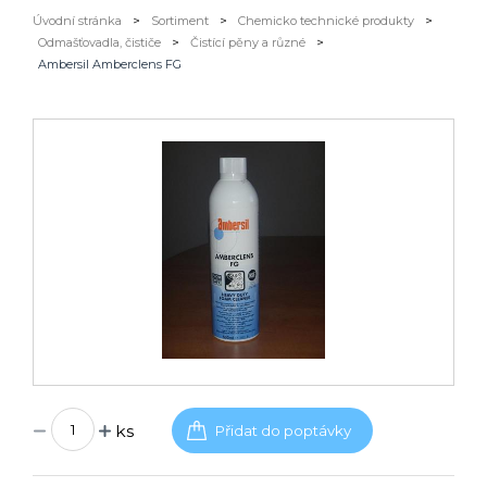
Úvodní stránka
>
Sortiment
>
Chemicko technické produkty
>
Odmašťovadla, čističe
>
Čistící pěny a různé
>
Ambersil Amberclens FG
ks