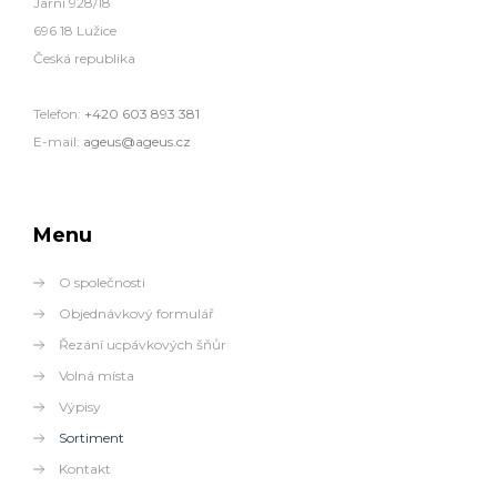
Jarní 928/18
696 18 Lužice
Česká republika
Telefon:
+420 603 893 381
E-mail:
ageus@ageus.cz
Menu
O společnosti
Objednávkový formulář
Řezání ucpávkových šňůr
Volná místa
Výpisy
Sortiment
Kontakt