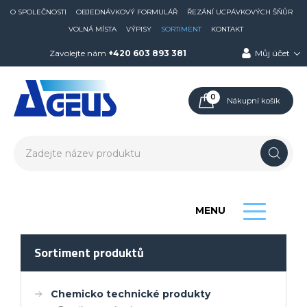
O SPOLEČNOSTI
OBJEDNÁVKOVÝ FORMULÁŘ
ŘEZÁNÍ UCPÁVKOVÝCH ŠŇŮR
VOLNÁ MÍSTA
VÝPISY
SORTIMENT
KONTAKT
Zavolejte nám
+420 603 893 381
Můj účet
0
Nákupní košík
MENU
Sortiment produktů
Chemicko technické produkty