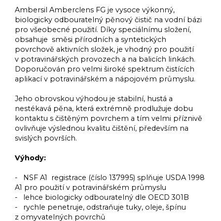
Ambersil Amberclens FG je vysoce výkonný,
biologicky odbouratelný pěnový čistič na vodní bázi
pro všeobecné použití. Díky speciálnímu složení,
obsahuje směsi přírodních a syntetických
povrchově aktivních složek, je vhodný pro použití
v potravinářských provozech a na balicích linkách.
Doporučován pro velmi široké spektrum čistících
aplikací v potravinářském a nápojovém průmyslu.
Jeho obrovskou výhodou je stabilní, hustá a
nestékavá pěna, která extrémně prodlužuje dobu
kontaktu s čištěným povrchem a tím velmi příznivě
ovlivňuje výslednou kvalitu čištění, především na
svislých površích.
Výhody:
- NSF A1 registrace (číslo 137995) splňuje USDA 1998
A1 pro použití v potravinářském průmyslu
- lehce biologicky odbouratelný dle OECD 301B
- rychle penetruje, odstraňuje tuky, oleje, špínu
z omyvatelných povrchů