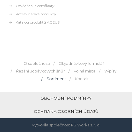
Osvědčení a certifikáty
Potravinářské produkty
Katalog produktů AGEUS
O společnosti
Objednávkový formulář
Řezání ucpávkových šňůr
Volná místa
Výpisy
Sortiment
Kontakt
OBCHODNÍ PODMÍNKY
OCHRANA OSOBNÍCH ÚDAJŮ
Vytvořila společnost
PS Works s. r. o.