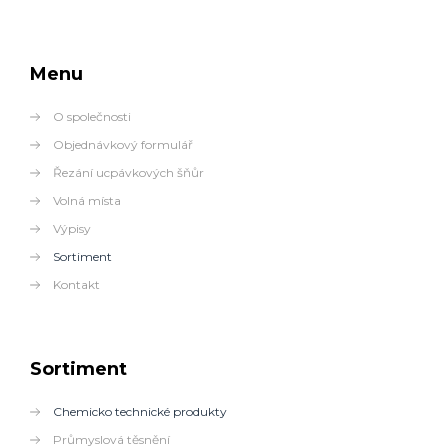
Menu
O společnosti
Objednávkový formulář
Řezání ucpávkových šňůr
Volná místa
Výpisy
Sortiment
Kontakt
Sortiment
Chemicko technické produkty
Průmyslová těsnění