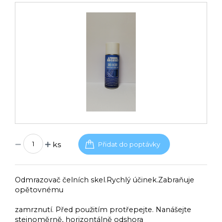
ks
Odmrazovač čelních skel.Rychlý účinek.Zabraňuje
opětovnému
zamrznutí. Před použitím protřepejte. Nanášejte
stejnoměrně, horizontálně odshora