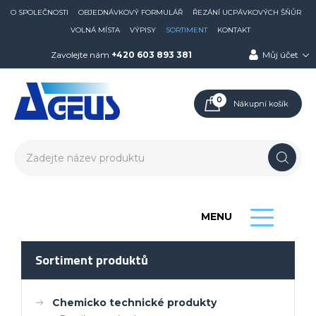
O SPOLEČNOSTI
OBJEDNÁVKOVÝ FORMULÁŘ
ŘEZÁNÍ UCPÁVKOVÝCH ŠŇŮR
VOLNÁ MÍSTA
VÝPISY
SORTIMENT
KONTAKT
Zavolejte nám
+420 603 893 381
Můj účet
0
Nákupní košík
MENU
Sortiment produktů
Chemicko technické produkty