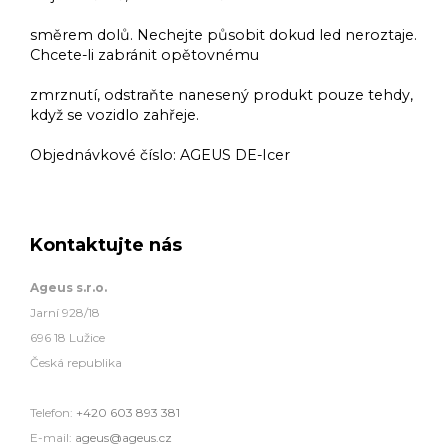
směrem dolů. Nechejte působit dokud led neroztaje.
Chcete-li zabránit opětovnému
zmrznutí, odstraňte nanesený produkt pouze tehdy,
když se vozidlo zahřeje.
Objednávkové číslo:
AGEUS DE-Icer
Kontaktujte nás
Ageus s.r.o.
Jarní 928/18
696 18 Lužice
Česká republika
Telefon:
+420 603 893 381
E-mail:
ageus@ageus.cz