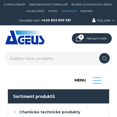
O SPOLEČNOSTI
OBJEDNÁVKOVÝ FORMULÁŘ
ŘEZÁNÍ UCPÁVKOVÝCH ŠŇŮR
VOLNÁ MÍSTA
VÝPISY
SORTIMENT
KONTAKT
Zavolejte nám
+420 603 893 381
Můj účet
0
Nákupní košík
MENU
Sortiment produktů
Chemicko technické produkty