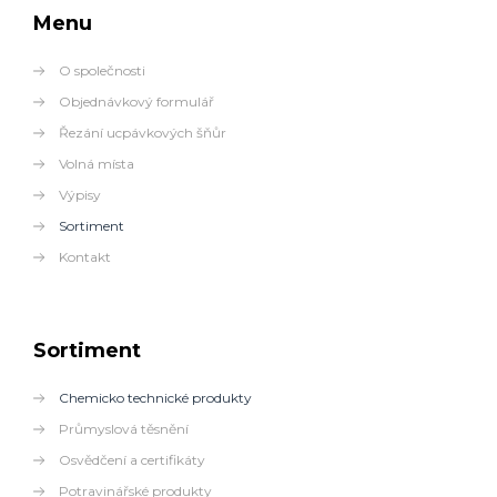
Menu
O společnosti
Objednávkový formulář
Řezání ucpávkových šňůr
Volná místa
Výpisy
Sortiment
Kontakt
Sortiment
Chemicko technické produkty
Průmyslová těsnění
Osvědčení a certifikáty
Potravinářské produkty