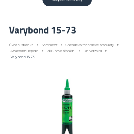
Varybond 15-73
Úvodní stránka
>
Sortiment
>
Chemicko technické produkty
>
Anaerobní lepidla
>
Přírubové těsnění
>
Univerzální
>
Varybond 15-73