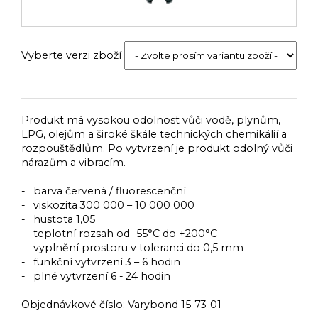
Vyberte verzi zboží
Produkt má vysokou odolnost vůči vodě, plynům,
LPG, olejům a široké škále technických chemikálií a
rozpouštědlům. Po vytvrzení je produkt odolný vůči
nárazům a vibracím.
- barva červená / fluorescenční
- viskozita 300 000 – 10 000 000
- hustota 1,05
- teplotní rozsah od -55°C do +200°C
- vyplnění prostoru v toleranci do 0,5 mm
- funkční vytvrzení 3 – 6 hodin
- plné vytvrzení 6 - 24 hodin
Objednávkové číslo:
Varybond 15-73-01