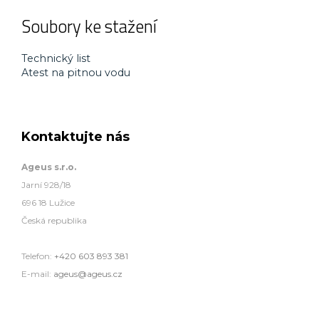
Soubory ke stažení
Technický list
Atest na pitnou vodu
Kontaktujte nás
Ageus s.r.o.
Jarní 928/18
696 18 Lužice
Česká republika
Telefon:
+420 603 893 381
E-mail:
ageus@ageus.cz