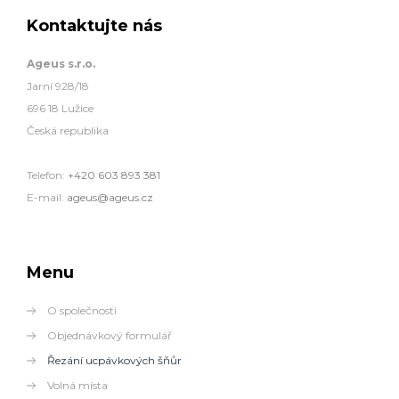
Kontaktujte nás
Ageus s.r.o.
Jarní 928/18
696 18 Lužice
Česká republika
Telefon:
+420 603 893 381
E-mail:
ageus@ageus.cz
Menu
O společnosti
Objednávkový formulář
Řezání ucpávkových šňůr
Volná místa