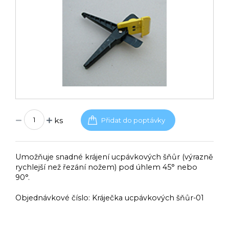
ks
Umožňuje snadné krájení ucpávkových šňůr (výrazně
rychlejší než řezání nožem) pod úhlem 45° nebo
90°.
Objednávkové číslo:
Kráječka ucpávkových šňůr-01