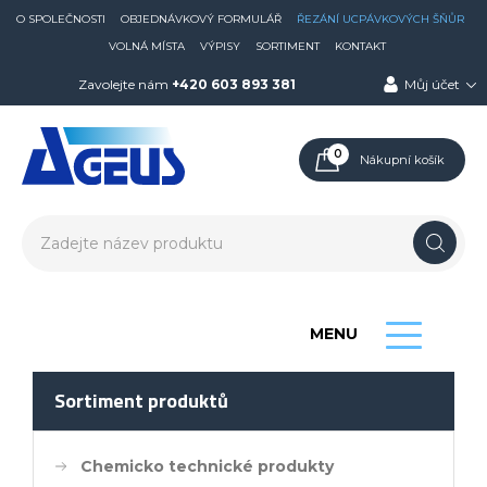
O SPOLEČNOSTI
OBJEDNÁVKOVÝ FORMULÁŘ
ŘEZÁNÍ UCPÁVKOVÝCH ŠŇŮR
VOLNÁ MÍSTA
VÝPISY
SORTIMENT
KONTAKT
Zavolejte nám
+420 603 893 381
Můj účet
0
Nákupní košík
MENU
Sortiment produktů
Chemicko technické produkty