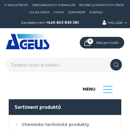
O SPOLEČNOSTI
OBJEDNÁVKOVÝ FORMULÁŘ
ŘEZÁNÍ UCPÁVKOVÝCH ŠŇŮR
VOLNÁ MÍSTA
VÝPISY
SORTIMENT
KONTAKT
Zavolejte nám
+420 603 893 381
Můj účet
0
Nákupní košík
MENU
Sortiment produktů
Chemicko technické produkty