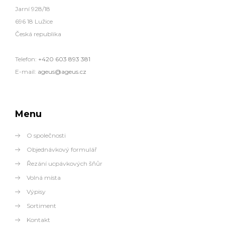
Jarní 928/18
696 18 Lužice
Česká republika
Telefon:
+420 603 893 381
E-mail:
ageus@ageus.cz
Menu
O společnosti
Objednávkový formulář
Řezání ucpávkových šňůr
Volná místa
Výpisy
Sortiment
Kontakt