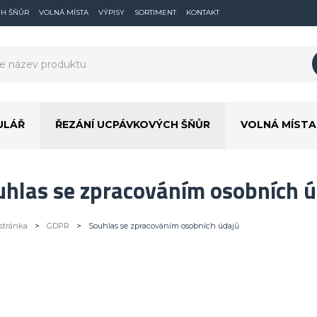
CH ŠŇŮR
VOLNÁ MÍSTA
VÝPISY
SORTIMENT
KONTAKT
ULÁŘ
ŘEZÁNÍ UCPÁVKOVÝCH ŠŇŮR
VOLNÁ MÍSTA
uhlas se zpracováním osobních ú
stránka
>
GDPR
>
Souhlas se zpracováním osobních údajů