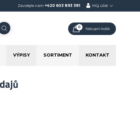
Zavolejte nám
+420 603 893 381
Můj účet
0
Nákupní košík
VÝPISY
SORTIMENT
KONTAKT
dajů