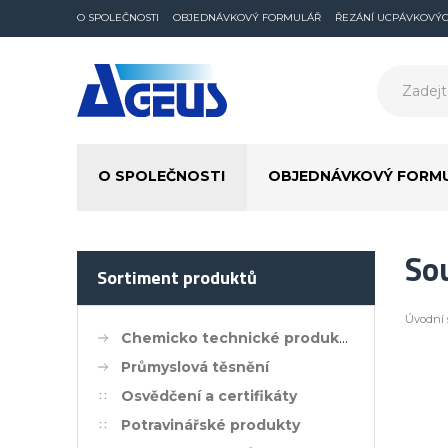
O SPOLEČNOSTI
OBJEDNÁVKOVÝ FORMULÁŘ
ŘEZÁNÍ UCPÁVKOVÝ
O SPOLEČNOSTI
OBJEDNÁVKOVÝ FORM
So
Sortiment produktů
Úvodní 
Chemicko technické produkty
Průmyslová těsnění
Osvědčení a certifikáty
Potravinářské produkty