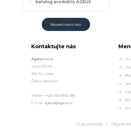
Katalog produktů AGEUS
Bezpečnostní listy
Kontaktujte nás
Men
Ageus s.r.o.
O s
Jarní 928/18
Obj
696 18 Lužice
Řez
Česká republika
Vol
Výp
Telefon:
+420 603 893 381
Sor
E-mail:
ageus@ageus.cz
Kon
O společnosti
Objednávk