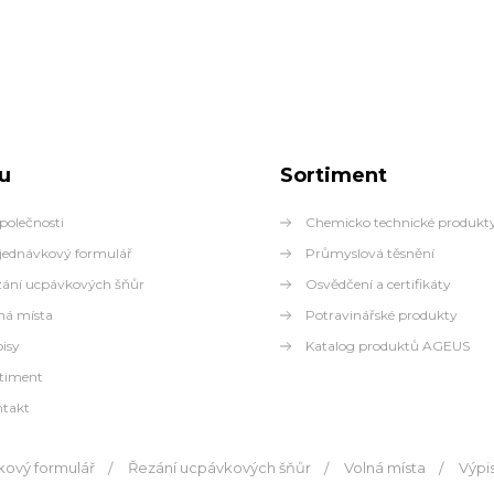
u
Sortiment
polečnosti
Chemicko technické produkt
ednávkový formulář
Průmyslová těsnění
ání ucpávkových šňůr
Osvědčení a certifikáty
ná místa
Potravinářské produkty
isy
Katalog produktů AGEUS
timent
takt
ový formulář
Řezání ucpávkových šňůr
Volná místa
Výpi